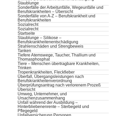
Staublunge
Sonderfälle der Arbeitunfälle, Wegeunfälle und
Berufskrankheiten – Übersicht
Sonderfälle von A-Z – Berufskrankheit und
Berufskrankheiten
Sozialrecht
Sozialrecht
Startseite
Staublunge – Silikose –
Berufskrankheitenentschädigung
Strahlenschäden und Strengbeweis
Tanken
Tiefere Atemswege, Taucher, Thallium und
Thomasphosphat
Tiere – Menschen übertragbare Krankheiten,
Trinken
Tropenkrankheiten, Fleckfieber
Überfall, Übergangsleistungen nach
Berufskrankheitenverordnung
Überprüfungsantrag nach verlorenem Prozeß
Übersicht
Umweg, Unternehmer, und
Ursachenzusammenhang
Unfall während der Ausbildung –
Hinterbliebenenrente – Sterbegeld und
Pflegegeld
Unfallversicherung Personen