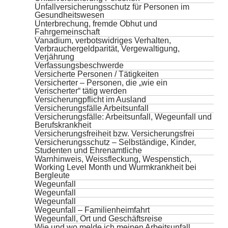
Unfallversicherungsschutz für Personen im
Gesundheitswesen
Unterbrechung, fremde Obhut und
Fahrgemeinschaft
Vanadium, verbotswidriges Verhalten,
Verbrauchergeldparität, Vergewaltigung,
Verjährung
Verfassungsbeschwerde
Versicherte Personen / Tätigkeiten
Versicherter – Personen, die „wie ein
Verischerter“ tätig werden
Versicherungpflicht im Ausland
Versicherungsfälle Arbeitsunfall
Versicherungsfälle: Arbeitsunfall, Wegeunfall und
Berufskrankheit
Versicherungsfreiheit bzw. Versicherungsfrei
Versicherungsschutz – Selbständige, Kinder,
Studenten und Ehrenamtliche
Warnhinweis, Weissfleckung, Wespenstich,
Working Level Month und Wurmkrankheit bei
Bergleute
Wegeunfall
Wegeunfall
Wegeunfall
Wegeunfall – Familienheimfahrt
Wegeunfall, Ort und Geschäftsreise
Wie und wo melde ich meinen Arbeitsunfall,