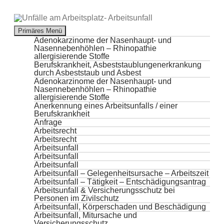
Suchen
Primäres Menü
Zum
Adenokarzinome der Nasenhaupt- und
Inhalt
Nasennebenhöhlen – Rhinopathie
springen
allergisierende Stoffe
Berufskrankheit, Asbeststaublungenerkrankung
durch Asbeststaub und Asbest
Adenokarzinome der Nasenhaupt- und
Nasennebenhöhlen – Rhinopathie
allergisierende Stoffe
Anerkennung eines Arbeitsunfalls / einer
Berufskrankheit
Anfrage
Arbeitsrecht
Arbeitsrecht
Arbeitsunfall
Arbeitsunfall
Arbeitsunfall
Arbeitsunfall – Gelegenheitsursache – Arbeitszeit
Arbeitsunfall – Tätigkeit – Entschädigungsantrag
Arbeitsunfall & Versicherungsschutz bei
Personen im Zivilschutz
Arbeitsunfall, Körperschaden und Beschädigung
Arbeitsunfall, Mitursache und
Versicherungsschutz