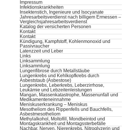
Impressum
Infektionskrankheiten
Insektenstich, Ingenieure und Isocyanate
Jahresarbeitsverdienst nach billigem Ermessen –
Vergleichsjahresarbeitsverdienst
Katalog der versicherten Personen
Kontakt
Kontakt
Kündigung, Kampfstoff, Kohlenmonoxid und
Passivraucher
Latenzzeit und Leber
Links
Linksammlung
Linksammlung
Lungenfibrose durch Metallstäube
Lungenkrebs und Kehlkopfkrebs durch
Asbeststaub (Asbestose)
Lungenkrebs, Leberkrebs, Leberzirrhose,
Leukämie und Lebzeitenleistungen
Mangan, Massenkatastrophe, Massenunfall und
Medikamenteneinnahme
Meniskuserkrankung – Meniskus
Mesotheliom des Rippenfells und Bauchfells,
Asbestmesotheliom
Methylalkohol, Moltofill, Mondbeintod und
Montagskrankheit und Montagssterbefälle
Nachbar, Nerven, Nierenkrebs, Nitroglyzerin und