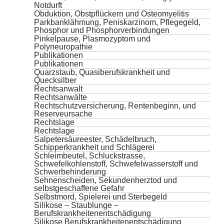
Notdurft
Obduktion, Obstpflückern und Osteomyelitis
Parkbanklähmung, Peniskarzinom, Pflegegeld,
Phosphor und Phosphorverbindungen
Pinkelpause, Plasmozyptom und
Polyneuropathie
Publikationen
Publikationen
Quarzstaub, Quasiberufskrankheit und
Quecksilber
Rechtsanwalt
Rechtsanwälte
Rechtschutzversicherung, Rentenbeginn, und
Reserveursache
Rechtslage
Rechtslage
Salpetersäureester, Schädelbruch,
Schipperkrankheit und Schlägerei
Schleimbeutel, Schluckstrasse,
Schwefelkohlenstoff, Schwefelwasserstoff und
Schwerbehinderung
Sehnenscheiden, Sekundenherztod und
selbstgeschaffene Gefahr
Selbstmord, Spielerei und Sterbegeld
Silikose – Staublunge –
Berufskrankheitenentschädigung
Silikose Berufskrankheitenentschädigung