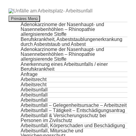
Suchen
Primäres Menü
Zum
Adenokarzinome der Nasenhaupt- und
Inhalt
Nasennebenhöhlen – Rhinopathie
springen
allergisierende Stoffe
Berufskrankheit, Asbeststaublungenerkrankung
durch Asbeststaub und Asbest
Adenokarzinome der Nasenhaupt- und
Nasennebenhöhlen – Rhinopathie
allergisierende Stoffe
Anerkennung eines Arbeitsunfalls / einer
Berufskrankheit
Anfrage
Arbeitsrecht
Arbeitsrecht
Arbeitsunfall
Arbeitsunfall
Arbeitsunfall
Arbeitsunfall – Gelegenheitsursache – Arbeitszeit
Arbeitsunfall – Tätigkeit – Entschädigungsantrag
Arbeitsunfall & Versicherungsschutz bei
Personen im Zivilschutz
Arbeitsunfall, Körperschaden und Beschädigung
Arbeitsunfall, Mitursache und
Versicherungsschutz