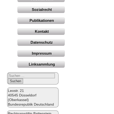
Sozialrecht
Publikationen
Kontakt
Datenschutz
Impressum
Linksammlung
Suchen
nach:
Leostr. 21
40545 Düsseldorf
(Oberkassel)
Bundesrepublik Deutschland
Rechtsanwältin Battenstein