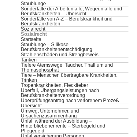
Staublunge
Sonderfälle der Arbeitunfälle, Wegeunfälle und
Berufskrankheiten – Übersicht
Sonderfälle von A-Z – Berufskrankheit und
Berufskrankheiten
Sozialrecht
Sozialrecht
Startseite
Staublunge – Silikose –
Berufskrankheitenentschädigung
Strahlenschäden und Strengbeweis
Tanken
Tiefere Atemswege, Taucher, Thallium und
Thomasphosphat
Tiere – Menschen übertragbare Krankheiten,
Trinken
Tropenkrankheiten, Fleckfieber
Überfall, Übergangsleistungen nach
Berufskrankheitenverordnung
Überprüfungsantrag nach verlorenem Prozeß
Übersicht
Umweg, Unternehmer, und
Ursachenzusammenhang
Unfall während der Ausbildung –
Hinterbliebenenrente – Sterbegeld und
Pflegegeld
Unfallversicherung Personen