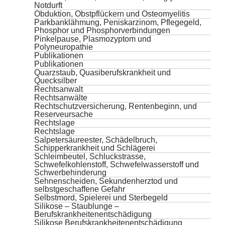
Notdurft
Obduktion, Obstpflückern und Osteomyelitis
Parkbanklähmung, Peniskarzinom, Pflegegeld,
Phosphor und Phosphorverbindungen
Pinkelpause, Plasmozyptom und
Polyneuropathie
Publikationen
Publikationen
Quarzstaub, Quasiberufskrankheit und
Quecksilber
Rechtsanwalt
Rechtsanwälte
Rechtschutzversicherung, Rentenbeginn, und
Reserveursache
Rechtslage
Rechtslage
Salpetersäureester, Schädelbruch,
Schipperkrankheit und Schlägerei
Schleimbeutel, Schluckstrasse,
Schwefelkohlenstoff, Schwefelwasserstoff und
Schwerbehinderung
Sehnenscheiden, Sekundenherztod und
selbstgeschaffene Gefahr
Selbstmord, Spielerei und Sterbegeld
Silikose – Staublunge –
Berufskrankheitenentschädigung
Silikose Berufskrankheitenentschädigung