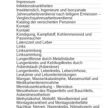
Impressum
Infektionskrankheiten
Insektenstich, Ingenieure und Isocyanate
Jahresarbeitsverdienst nach billigem Ermessen –
Vergleichsjahresarbeitsverdienst
Katalog der versicherten Personen
Kontakt
Kontakt
Kündigung, Kampfstoff, Kohlenmonoxid und
Passivraucher
Latenzzeit und Leber
Links
Linksammlung
Linksammlung
Lungenfibrose durch Metallstäube
Lungenkrebs und Kehlkopfkrebs durch
Asbeststaub (Asbestose)
Lungenkrebs, Leberkrebs, Leberzirrhose,
Leukämie und Lebzeitenleistungen
Mangan, Massenkatastrophe, Massenunfall und
Medikamenteneinnahme
Meniskuserkrankung – Meniskus
Mesotheliom des Rippenfells und Bauchfells,
Asbestmesotheliom
Methylalkohol, Moltofill, Mondbeintod und
Montagskrankheit und Montagssterbefälle
Nachbar, Nerven, Nierenkrebs, Nitroglyzerin und