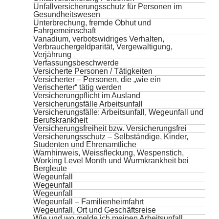
Unfallversicherungsschutz für Personen im
Gesundheitswesen
Unterbrechung, fremde Obhut und
Fahrgemeinschaft
Vanadium, verbotswidriges Verhalten,
Verbrauchergeldparität, Vergewaltigung,
Verjährung
Verfassungsbeschwerde
Versicherte Personen / Tätigkeiten
Versicherter – Personen, die „wie ein
Verischerter“ tätig werden
Versicherungpflicht im Ausland
Versicherungsfälle Arbeitsunfall
Versicherungsfälle: Arbeitsunfall, Wegeunfall und
Berufskrankheit
Versicherungsfreiheit bzw. Versicherungsfrei
Versicherungsschutz – Selbständige, Kinder,
Studenten und Ehrenamtliche
Warnhinweis, Weissfleckung, Wespenstich,
Working Level Month und Wurmkrankheit bei
Bergleute
Wegeunfall
Wegeunfall
Wegeunfall
Wegeunfall – Familienheimfahrt
Wegeunfall, Ort und Geschäftsreise
Wie und wo melde ich meinen Arbeitsunfall,