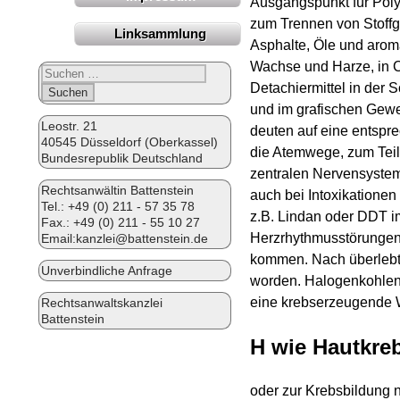
Ausgangspunkt für Polym
zum Trennen von Stoffg
Linksammlung
Asphalte, Öle und aroma
Wachse und Harze, in 
Suchen
Detachiermittel in der S
nach:
und im grafischen Gewer
Leostr. 21
deuten auf eine entspre
40545 Düsseldorf (Oberkassel)
die Atemwege, zum Tei
Bundesrepublik Deutschland
zentralen Nervensyste
Rechtsanwältin Battenstein
auch bei Intoxikationen
Tel.:
+49 (0) 211 - 57 35 78
z.B. Lindan oder DDT 
Fax.: +49 (0) 211 - 55 10 27
Herzrhythmusstörungen
Email:
kanzlei@battenstein.de
kommen. Nach überlebt
Unverbindliche Anfrage
worden. Halogenkohlenwa
eine krebserzeugende 
Rechtsanwaltskanzlei
Battenstein
H wie Hautkre
oder zur Krebsbildung 