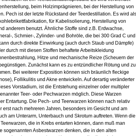
benherstellung, beim Holzimprägnieren, bei der Herstellung von
Pech ist der letzte Rückstand der Teerdestillation. Es wird al
kohlebrikettfabrikation, für Kabelisolierung, Herstellung von
 anderem benutzt. Ähnliche Stoffe sind z.B. Erdwachse,
eral-, Schmier-, Zylinder- und Bohröle, die bei 300 Grad C und
kann durch direkte Einwirkung (auch durch Staub und Dämpfe)
er durch mit diesen Stoffen behaftete Arbeitskleidung
nnenbestrahlung, Hitze und mechanische Reize (Scheuern der
begünstigen. Zunächst kann es zu entzündlicher Rötung und zu
men. Bei weiterer Exposition können sich bräunlich fleckige
se), Follikulitis und Akne entwickeln. Auf derartig veränderter
eses Vorstadium, ist die Entstehung einzelner oder multipler
genannter Teer- oder Pechwarzen möglich. Diese Warzen
er Entartung. Die Pech- und Teerwarzen können nach relativ
ber erst nach mehreren Jahren, besonders im Gesicht und am
uch am Unterarm, Unterbauch und Skrotum auftreten. Wenn die
 Teerwarzen, die in Krebs entarten können, dann muß man
die sogenannten Asbestwarzen denken, die in den alten