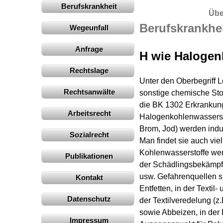
Berufskrankheit
Übe
Berufskrankhei
Wegeunfall
Anfrage
H wie Halogen
Rechtslage
Unter den Oberbegriff 
Rechtsanwälte
sonstige chemische Stof
die BK 1302 Erkrankun
Arbeitsrecht
Halogenkohlenwassersto
Brom, Jod) werden indus
Sozialrecht
Man findet sie auch vie
Kohlenwasserstoffe werd
Publikationen
der Schädlingsbekämpfu
usw. Gefahrenquellen s
Kontakt
Entfetten, in der Textil
Datenschutz
der Textilveredelung (z
sowie Abbeizen, in der
Impressum