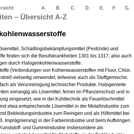
rsicht
A.
B.
C.
D.
E.
F.
G.
ten – Übersicht A-Z
kohlenwasserstoffe
Lösemittel, Schädlingsbekämpfungsmittel (Pestizide) und
fe finden sich die Berufskrankheiten 1301 bis 1317, also auch
gen durch Halogenkohlenwasserstoffe.
ffe (Verbindungen von Kohlenwasserstoffen mit Fluor, Chlor,
triell vielseitig verwendet, teilweise auch als Stoffgemische.
lfach als Verunreinigung technischer Produkte. Halogenierte
en vorrangig als Lösemittel, ferner im Pflanzenschutz und in
ng eingesetzt, wie in der Kühltechnik als Feuerlöschmittel
ind etwa entsprechende Lösemittel in der Metallindustrie zum
- und Bekleidungsindustrie zum Reinigen und als Hilfsmittel bei
.B. Imprägnierung) in der Farbenindustrie und beim Aufbringen
 Kunststoff- und Gummiindustrie insbesondere als