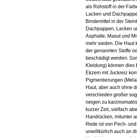
als Rohstoff in der Far
Lacken und Dachpappen. 
Bindemittel in der Stein
Dachpappen, Lacken und
Asphalte, Masut und Min
mehr sieden. Die Haut 
der genannten Stoffe od
beschädigt werden. So
Kleidung) können dies 
Ekzem mit Juckreiz kom
Pigmentierungen (Melano
Haut, aber auch ohne di
verschieden großer so
neigen zu karzinomatös
kurzer Zeit, vielfach a
Handrücken, mitunter a
Rede ist von Pech- und
unwillkürlich auch an 