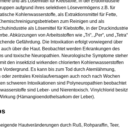
ere und als Lösemittel für Klebstoffe, in der Erdölindustrie
ruppen aufgrund ihres selektiven Lösevermögens z.B. für
tische Kohlenwasserstoffe, als Extraktionsmittel für Fette,
Chemischreinigungsbetrieben zum Reinigen und als
chuhindustrie als Lösemittel für Klebstoffe, in der Druckindustri
be. Abkürzungen von Arbeitsstoffen wie „Tri“, „Per“, und „Tetra“
chende Gefährdung. Die Intoxikation erfolgt vorwiegend über
l auch über die Haut. Beobachtet werden Erkrankungen des
ms und toxische Neuropathien. Neurologische Symptome stehe
 mit den insektizid wirkenden chlorierten Kohlenwasserstoffen
im Vordergrund. Es kann bis zum Tod durch Atemlähmung,
 oder zentrales Kreislaufversagen auch noch nach Wochen
en schweren Intoxikationen sind Polyneuropathien beobachtet
sserstoffe sind Leber- und Nierentoxisch. Vinylchlorid besitz
Wirkung (Hämangioendothelsarkom der Leber).
bs
neigende Hautveränderungen durch Ruß, Rohparaffin, Teer,