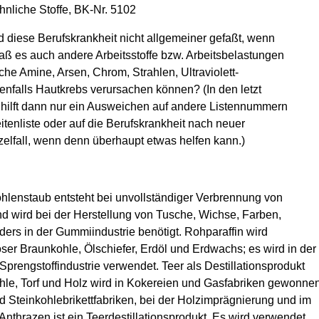
hnliche Stoffe, BK-Nr. 5102
 diese Berufskrankheit nicht allgemeiner gefaßt, wenn
ß es auch andere Arbeitsstoffe bzw. Arbeitsbelastungen
sche Amine, Arsen, Chrom, Strahlen, Ultraviolett-
benfalls Hautkrebs verursachen können? (In den letzt
hilft dann nur ein Ausweichen auf andere Listennummern
itenliste oder auf die Berufskrankheit nach neuer
zelfall, wenn denn überhaupt etwas helfen kann.)
ohlenstaub entsteht bei unvollständiger Verbrennung von
d wird bei der Herstellung von Tusche, Wichse, Farben,
ers in der Gummiindustrie benötigt. Rohparaffin wird
er Braunkohle, Ölschiefer, Erdöl und Erdwachs; es wird in der
Sprengstoffindustrie verwendet. Teer als Destillationsprodukt
hle, Torf und Holz wird in Kokereien und Gasfabriken gewonne
 Steinkohlebrikettfabriken, bei der Holzimprägnierung und im
nthrazen ist ein Teerdestillationsprodukt. Es wird verwendet