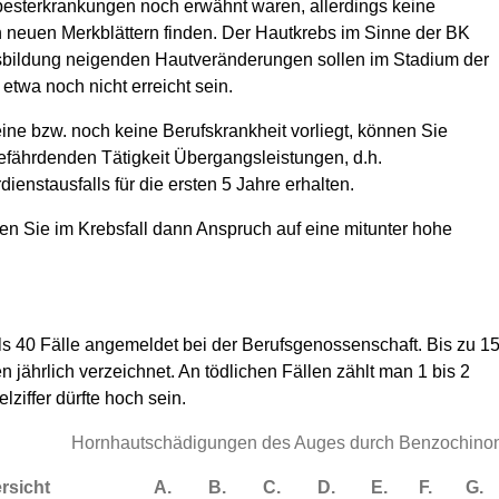
besterkrankungen noch erwähnt waren, allerdings keine
neuen Merkblättern finden. Der Hautkrebs im Sinne der BK
sbildung neigenden Hautveränderungen sollen im Stadium der
twa noch nicht erreicht sein.
ine bzw. noch keine Berufskrankheit vorliegt, können Sie
efährdenden Tätigkeit Übergangsleistungen, d.h.
ienstausfalls für die ersten 5 Jahre erhalten.
 Sie im Krebsfall dann Anspruch auf eine mitunter hohe
ls 40 Fälle angemeldet bei der Berufsgenossenschaft. Bis zu 1
 jährlich verzeichnet. An tödlichen Fällen zählt man 1 bis 2
lziffer dürfte hoch sein.
Hornhautschädigungen des Auges durch Benzochino
rsicht
A.
B.
C.
D.
E.
F.
G.